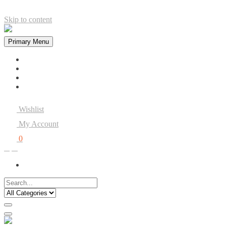
Skip to content
Primary Menu
Home
Contact
My account
checkout
Wishlist
My Account
0
Rp0