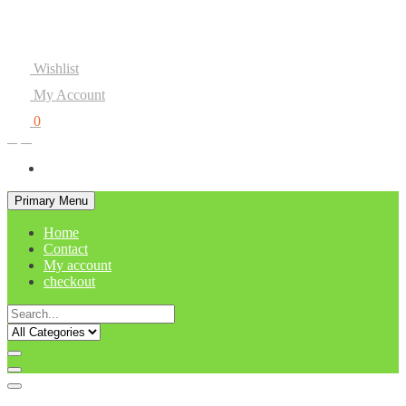
Customer Service
+62 811-1555-082
Wishlist
My Account
0
Rp0
Primary Menu
Home
Contact
My account
checkout